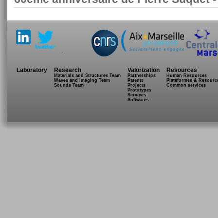
.
Laboratory
Research
Valorization
Resources
Materials and Structures Team
Partnerships
Human Resources
Waves and Imaging Team
Patents
Plateformes & Resourc
Sounds Team
Projects
Common services
Prototypes
Services
Softwares