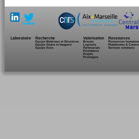
.
Laboratoire
Recherche
Valorisation
Ressources
Equipe Matériaux et Structures
Brevets
Ressources humaine
Equipe Ondes et Imagerie
Logiciels
Plateformes & Centre
Equipe Sons
Partenariats
Services communs
Prestations
Projets
Prototypes