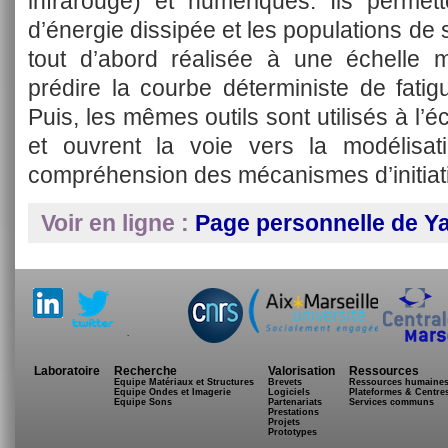
infrarouge) et numériques. Ils permet
d’énergie dissipée et les populations de s
tout d’abord réalisée à une échelle
prédire la courbe déterministe de fatig
Puis, les mêmes outils sont utilisés à l’
et ouvrent la voie vers la modélisa
compréhension des mécanismes d’initiati
Voir en ligne :
Page personnelle de Y
.
Laboratoire
Recherche
Valorisation
Ressources
Equipe Matériaux et Structures
Brevets
Ressources humaine
Equipe Ondes et Imagerie
Logiciels
Plateformes & Centre
Equipe Sons
Partenariats
Services communs
Prestations
Projets
Prototypes