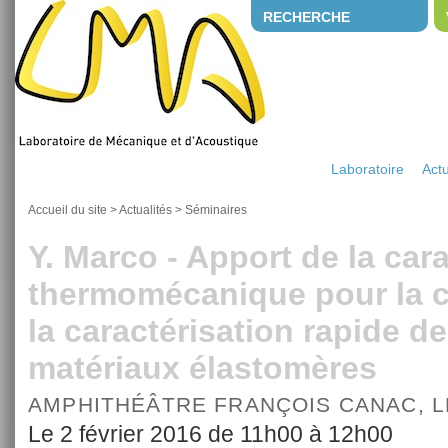
RECHERCHE
Laboratoire
Actu
Accueil du site
>
Actualités
>
Séminaires
Y. Marco - Apport de la car
thermomécanique pour la 
la caractérisation rapide de
matériaux élastomères
AMPHITHÉÂTRE FRANÇOIS CANAC, 
Le 2 février 2016 de 11h00 à 12h00