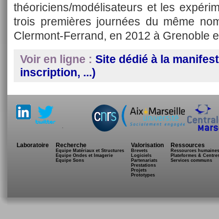
théoriciens/modélisateurs et les expérime
trois premières journées du même nom
Clermont-Ferrand, en 2012 à Grenoble e
Voir en ligne :
Site dédié à la manife
inscription, ...)
.
Laboratoire
Recherche
Valorisation
Ressources
Equipe Matériaux et Structures
Brevets
Ressources humaine
Equipe Ondes et Imagerie
Logiciels
Plateformes & Centre
Equipe Sons
Partenariats
Services communs
Prestations
Projets
Prototypes