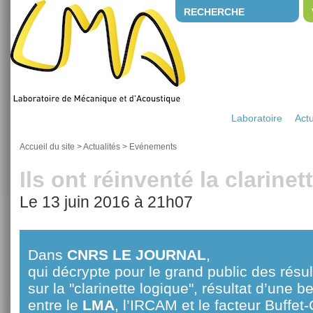
RECHERCHE
Laboratoire
Actu
Accueil du site
>
Actualités
>
Evénements
Ils ont réinventé la clarinett
Le 13 juin 2016 à 21h07
Dans
CNRS LE JOURNAL
,
qui décrypte pour le grand public des résu
sur la "clarinette logique", résultat d’une be
entre le
LMA
, l’IRCAM et le facteur Buffe