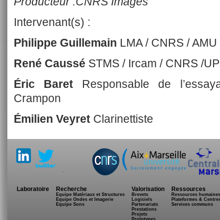
Producteur :CNRS Images
Intervenant(s) :
Philippe Guillemain
LMA / CNRS / AMU /
René Caussé
STMS / Ircam / CNRS /U
Éric Baret
Responsable de l’essayag
Crampon
Émilien Veyret
Clarinettiste
.
Laboratoire
Recherche
Valorisation
Ressources
Equipe Matériaux et Structures
Brevets
Ressources humaine
Equipe Ondes et Imagerie
Logiciels
Plateformes & Centre
Equipe Sons
Partenariats
Services communs
Prestations
Projets
Prototypes