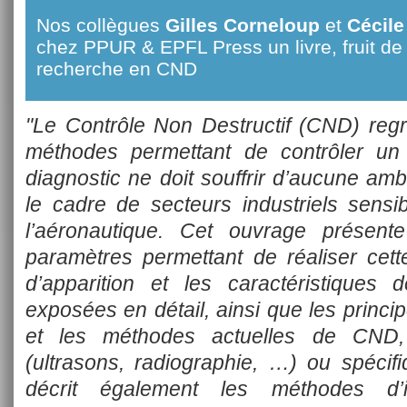
Nos collègues
Gilles Corneloup
et
Cécil
chez PPUR & EPFL Press un livre, fruit 
recherche en CND
"Le Contrôle Non Destructif (CND) reg
méthodes permettant de contrôler un 
diagnostic ne doit souffrir d’aucune amb
le cadre de secteurs industriels sens
l’aéronautique. Cet ouvrage présent
paramètres permettant de réaliser cett
d’apparition et les caractéristiques 
exposées en détail, ainsi que les princi
et les méthodes actuelles de CND, 
(ultrasons, radiographie, …) ou spéc
décrit également les méthodes d’id