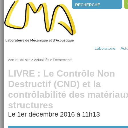
RECHERCHE
Laboratoire
Actu
Accueil du site
>
Actualités
>
Evénements
LIVRE : Le Contrôle Non
Destructif (CND) et la
contrôlabilité des matériau
structures
Le 1er décembre 2016 à 11h13