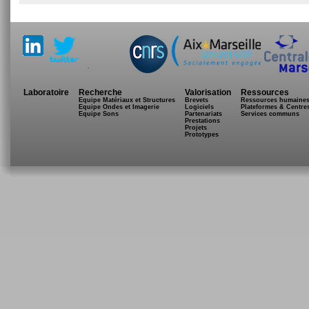
.
Laboratoire
Recherche
Valorisation
Ressources
Equipe Matériaux et Structures
Brevets
Ressources humaine
Equipe Ondes et Imagerie
Logiciels
Plateformes & Centre
Equipe Sons
Partenariats
Services communs
Prestations
Projets
Prototypes