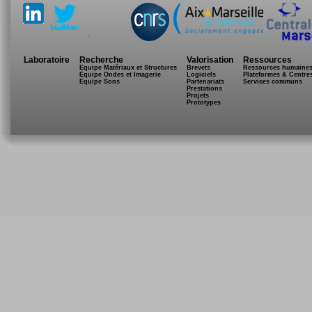
.
Laboratoire
Recherche
Valorisation
Ressources
Equipe Matériaux et Structures
Brevets
Ressources humaine
Equipe Ondes et Imagerie
Logiciels
Plateformes & Centre
Equipe Sons
Partenariats
Services communs
Prestations
Projets
Prototypes