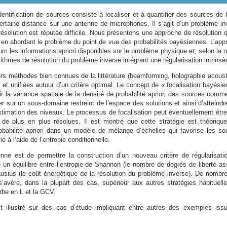
identification de sources consiste à localiser et à quantifier des sources de 
rtaine distance sur une antenne de microphones. Il s’agit d’un problème in
solution est réputée difficile. Nous présentons une approche de résolution q
e en abordant le problème du point de vue des probabilités bayésiennes. L’app
 les informations apriori disponibles sur le problème physique et, selon la n
orithmes de résolution du problème inverse intégrant une régularisation intrinsè
s méthodes bien connues de la littérature (beamforming, holographie acoust
t unifiées autour d’un critère optimal. Le concept de « focalisation bayésie
enir la variance spatiale de la densité de probabilité apriori des sources com
ser sur un sous-domaine restreint de l’espace des solutions et ainsi d’atteind
estimation des niveaux. Le processus de focalisation peut éventuellement être 
de plus en plus résolues. Il est montré que cette stratégie est théoriqu
obabilité apriori dans un modèle de mélange d’échelles qui favorise les so
é à l’aide de l’entropie conditionnelle.
enne est de permettre la construction d’un nouveau critère de régularisati
 un équilibre entre l’entropie de Shannon (le nombre de degrés de liberté as
lausius (le coût énergétique de la résolution du problème inverse). De nombr
’avère, dans la plupart des cas, supérieur aux autres stratégies habituell
rbe en L et la GCV.
st illustré sur des cas d’étude impliquant entre autres des exemples iss