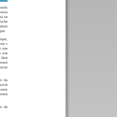
bruits
verse
ui se
roche
ature
que.
ique,
nne »
me une
re une
itéré
ement
urces
on du
socié
euses
ement
us de