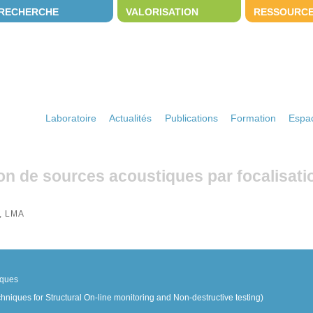
RECHERCHE
VALORISATION
RESSOURC
Laboratoire
Actualités
Publications
Formation
Espac
tion de sources acoustiques par focalisati
, LMA
iques
ques for Structural On-line monitoring and Non-destructive testing)