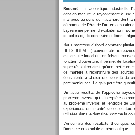
Résumé
: En acoustique industrielle, l’
dont on mesure le rayonnement à une ce
mal posé au sens de Hadamard dont la ré
démarque de l’état de l’art en acoustiqu
bayésienne permet d’exploiter au maximum
de celles-ci, de construire différents alg
Nous montrons d’abord comment plusieur
HELS, IBEM,…) peuvent être retrouvées e
est ensuite introduit : en faisant interv
fonction d’ouverture, il permet de focali
super-résolution ainsi qu’une meilleure 
de manière à reconstruire des sources 
équivalente à choisir une densité de pr
parcimonieuses. Le gain peut être quantifi
Un autre résultat de l’approche bayési
problème inverse qui s’interprète comme
au problème inverse) et l’entropie de C
expériences ont montré que ce critère s
utilisées dans le domaine, comme la cou
L’ensemble des résultats théoriques e
l’industrie automobile et aéronautique.