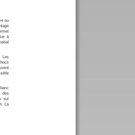
ve ou
ntage
permet
due à
patial
. Les
chocs
uvent
sible
 banc
r des
s sur
n. La