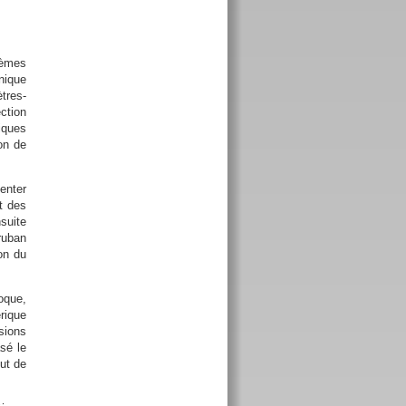
tèmes
nique
tres-
ction
iques
on de
enter
t des
suite
ruban
on du
oque,
rique
sions
sé le
but de