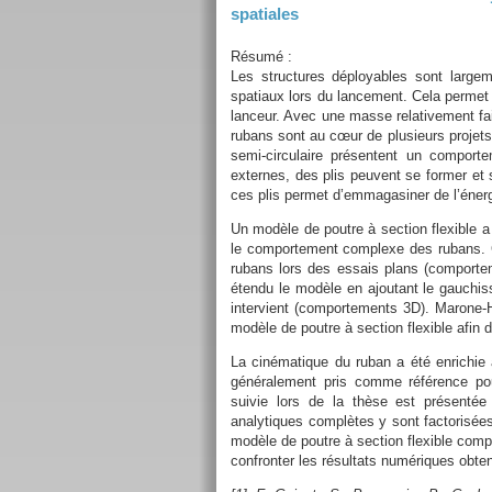
spatiales
Résumé :
Les structures déployables sont largem
spatiaux lors du lancement. Cela permet 
lanceur. Avec une masse relativement fa
rubans sont au cœur de plusieurs projets
semi-circulaire présentent un comporte
externes, des plis peuvent se former et 
ces plis permet d’emmagasiner de l’énergi
Un modèle de poutre à section flexible a
le comportement complexe des rubans. C
rubans lors des essais plans (comportem
étendu le modèle en ajoutant le gauchis
intervient (comportements 3D). Marone-H
modèle de poutre à section flexible afin
La cinématique du ruban a été enrichie 
généralement pris comme référence po
suivie lors de la thèse est présent
analytiques complètes y sont factorisé
modèle de poutre à section flexible compl
confronter les résultats numériques obte