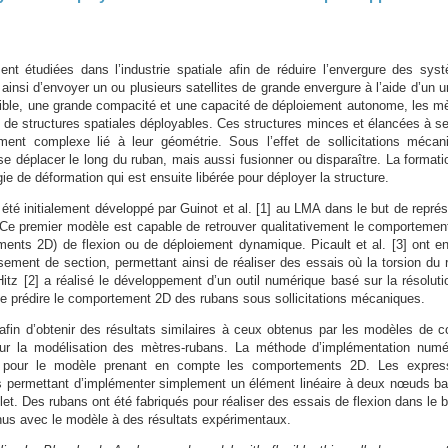
ent étudiées dans l’industrie spatiale afin de réduire l’envergure des sys
ainsi d’envoyer un ou plusieurs satellites de grande envergure à l’aide d’un u
ible, une grande compacité et une capacité de déploiement autonome, les mè
 de structures spatiales déployables. Ces structures minces et élancées à se
ment complexe lié à leur géométrie. Sous l’effet de sollicitations mécan
se déplacer le long du ruban, mais aussi fusionner ou disparaître. La formati
e de déformation qui est ensuite libérée pour déployer la structure.
 été initialement développé par Guinot et al. [1] au LMA dans le but de représ
e premier modèle est capable de retrouver qualitativement le comportemen
ents 2D) de flexion ou de déploiement dynamique. Picault et al. [3] ont en
sement de section, permettant ainsi de réaliser des essais où la torsion du 
itz [2] a réalisé le développement d’un outil numérique basé sur la résoluti
 de prédire le comportement 2D des rubans sous sollicitations mécaniques.
afin d’obtenir des résultats similaires à ceux obtenus par les modèles de c
ur la modélisation des mètres-rubans. La méthode d’implémentation numé
ée pour le modèle prenant en compte les comportements 2D. Les expres
es permettant d’implémenter simplement un élément linéaire à deux nœuds ba
et. Des rubans ont été fabriqués pour réaliser des essais de flexion dans le 
nus avec le modèle à des résultats expérimentaux.