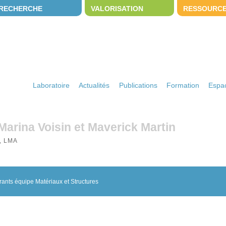
RECHERCHE
VALORISATION
RESSOURC
Laboratoire
Actualités
Publications
Formation
Espac
arina Voisin et Maverick Martin
, LMA
rants équipe Matériaux et Structures