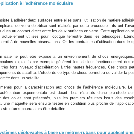
plication à l’adhérence moléculaire
siste à adhérer deux surfaces entre elles sans l’utilisation de matière adhési
lexes de verre de Silice sont réalisés par cette procédure ; ils ont l’ava
s dues au contact direct entre les deux surfaces en verre. Cette application 
 actuellement utilisés pour l’optique terrestre dans les télescopes. Éten
nerait à de nouvelles observations. Or, les contraintes d’utilisation dans le s
un satellite peut être exposé à un environnement de chocs énergétiques
s boulons explosifs par exemple génèrent lors de leur fonctionnement des 
 très forts niveaux d’accélération à très hautes fréquences. Ces chocs pe
ements du satellite. L’étude de ce type de chocs permettra de valider la pos
forcée dans un satellite.
 menés pour la caractérisation aux chocs de l’adhérence moléculaire. Le
ctérisation expérimentale est décrit. Les résultats d’une pré-étude su
des colles sont présentés, puis les premiers résultats issus des essai
 une maquette sera ensuite testée en condition plus proche de l’applicatio
tructures pourra alors être détaillée.
systèmes déployables à base de mètres-rubans pour applications