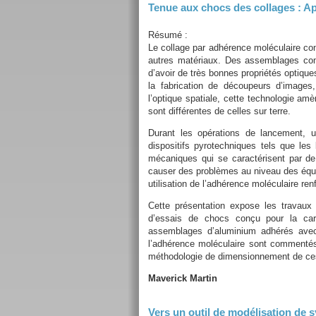
Tenue aux chocs des collages : Ap
Résumé :
Le collage par adhérence moléculaire con
autres matériaux. Des assemblages comp
d’avoir de très bonnes propriétés optique
la fabrication de découpeurs d’images,
l’optique spatiale, cette technologie amè
sont différentes de celles sur terre.
Durant les opérations de lancement, 
dispositifs pyrotechniques tels que le
mécaniques qui se caractérisent par de
causer des problèmes au niveau des équip
utilisation de l’adhérence moléculaire ren
Cette présentation expose les travaux
d’essais de chocs conçu pour la cara
assemblages d’aluminium adhérés avec 
l’adhérence moléculaire sont commentés,
méthodologie de dimensionnement de ces s
Maverick Martin
Vers un outil de modélisation de 