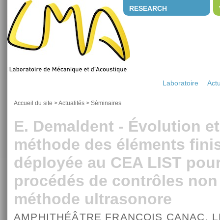
RESEARCH
Laboratoire
Actu
Accueil du site
>
Actualités
>
Séminaires
E. Demaldent - Évolution et 
méthode des éléments fini
déployée au CEA LIST pour 
procédés de contrôles non 
méthode ultrasonore
AMPHITHÉÂTRE FRANÇOIS CANAC, 