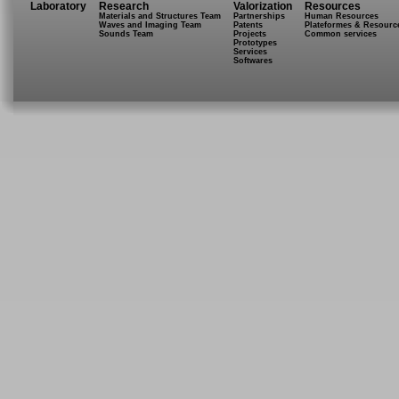
Laboratory
Research
Valorization
Resources
Materials and Structures Team
Partnerships
Human Resources
Waves and Imaging Team
Patents
Plateformes & Resourc
Sounds Team
Projects
Common services
Prototypes
Services
Softwares