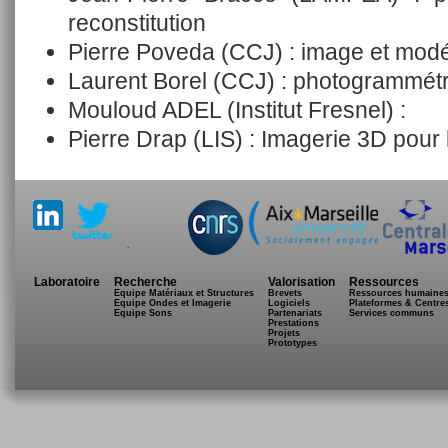
reconstitution
Pierre Poveda (CCJ) : image et modé
Laurent Borel (CCJ) : photogrammétri
Mouloud ADEL (Institut Fresnel) :
Pierre Drap (LIS) : Imagerie 3D pour
.
Laboratoire
Recherche
Valorisation
Ressources
Equipe Matériaux et Structures
Brevets
Ressources humaine
Equipe Ondes et Imagerie
Logiciels
Plateformes & Centre
Equipe Sons
Partenariats
Services communs
Prestations
Projets
Prototypes