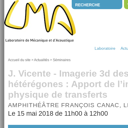
RECHERCHE
Laboratoire
Actu
Accueil du site
>
Actualités
>
Séminaires
J. Vicente - Imagerie 3d de
hétérégones : Apport de l’i
physique de transferts
AMPHITHÉÂTRE FRANÇOIS CANAC, 
Le 15 mai 2018 de 11h00 à 12h00