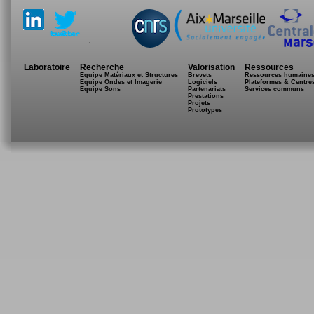
.
Laboratoire
Recherche
Valorisation
Ressources
Equipe Matériaux et Structures
Brevets
Ressources humaine
Equipe Ondes et Imagerie
Logiciels
Plateformes & Centre
Equipe Sons
Partenariats
Services communs
Prestations
Projets
Prototypes