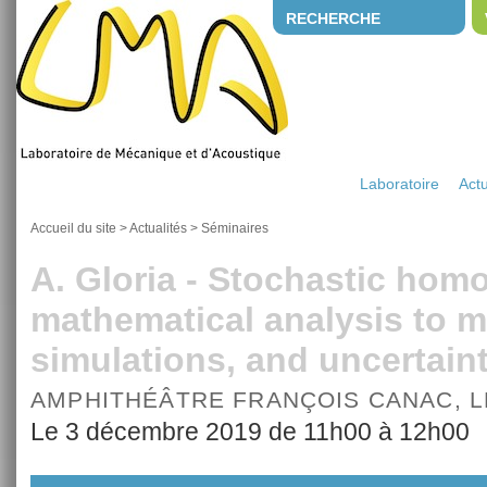
RECHERCHE
Laboratoire
Actu
Accueil du site
>
Actualités
>
Séminaires
A. Gloria - Stochastic hom
mathematical analysis to m
simulations, and uncertaint
AMPHITHÉÂTRE FRANÇOIS CANAC, 
Le 3 décembre 2019 de 11h00 à 12h00