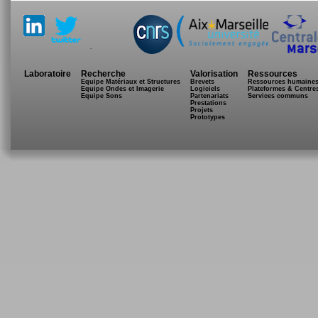
.
Laboratoire
Recherche
Valorisation
Ressources
Equipe Matériaux et Structures
Brevets
Ressources humaine
Equipe Ondes et Imagerie
Logiciels
Plateformes & Centre
Equipe Sons
Partenariats
Services communs
Prestations
Projets
Prototypes