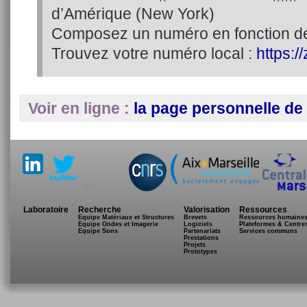
d’Amérique (New York)
Composez un numéro en fonction d
Trouvez votre numéro local :
https:
Voir en ligne :
la page personnelle de 
.
Laboratoire
Recherche
Valorisation
Ressources
Equipe Matériaux et Structures
Brevets
Ressources humaine
Equipe Ondes et Imagerie
Logiciels
Plateformes & Centre
Equipe Sons
Partenariats
Services communs
Prestations
Projets
Prototypes