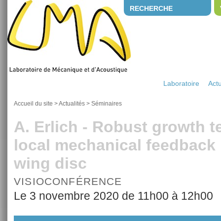
RECHERCHE
Laboratoire
Actu
Accueil du site
>
Actualités
>
Séminaires
A. Erlich - Robust growth 
local mechanical feedback 
wing disc
VISIOCONFÉRENCE
Le 3 novembre 2020 de 11h00 à 12h00