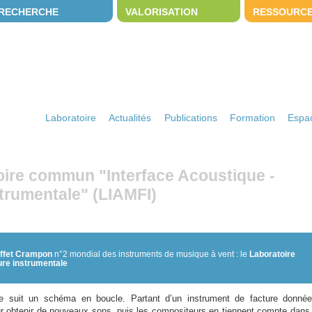
RECHERCHE
VALORISATION
RESSOURC
Laboratoire
Actualités
Publications
Formation
Espac
oire commun "Interface Acoustique -
trumentale" (LIAMFI)
ffet Crampon
n°2 mondial des instruments de musique à vent : le
Laboratoire
ure instrumentale
ue suit un schéma en boucle. Partant d’un instrument de facture donnée
our obtenir de nouveaux sons, puis les compositeurs en tiennent compte dans 