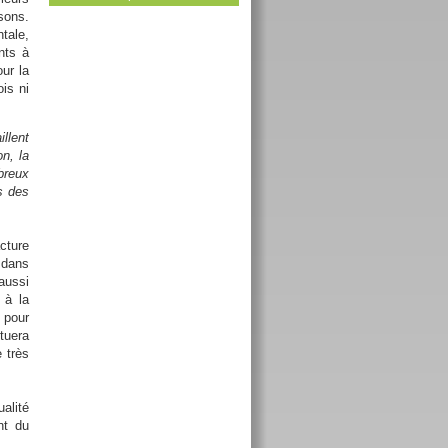
sons.
tale,
nts à
ur la
is ni
llent
n, la
breux
s des
cture
t dans
aussi
 à la
 pour
tuera
 très
alité
nt du