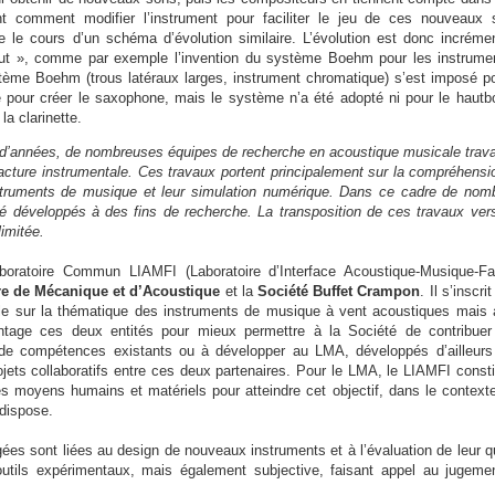
nt comment modifier l’instrument pour faciliter le jeu de ces nouveaux 
re le cours d’un schéma d’évolution similaire. L’évolution est donc incrémen
saut », comme par exemple l’invention du système Boehm pour les instrume
stème Boehm (trous latéraux larges, instrument chromatique) s’est imposé po
 pour créer le saxophone, mais le système n’a été adopté ni pour le hautbo
la clarinette.
s d’années, de nombreuses équipes de recherche en acoustique musicale travai
acture instrumentale. Ces travaux portent principalement sur la compréhensio
struments de musique et leur simulation numérique. Dans ce cadre de nom
été développés à des fins de recherche. La transposition de ces travaux ver
imitée.
boratoire Commun LIAMFI (Laboratoire d’Interface Acoustique-Musique-Fa
e de Mécanique et d’Acoustique
et la
Société Buffet Crampon
. Il s’inscri
able sur la thématique des instruments de musique à vent acoustiques mais 
ntage ces deux entités pour mieux permettre à la Société de contribuer
 et de compétences existants ou à développer au LMA, développés d’ailleurs
jets collaboratifs entre ces deux partenaires. Pour le LMA, le LIAMFI consti
es moyens humains et matériels pour atteindre cet objectif, dans le contexte
dispose.
ées sont liées au design de nouveaux instruments et à l’évaluation de leur qu
outils expérimentaux, mais également subjective, faisant appel au jugeme