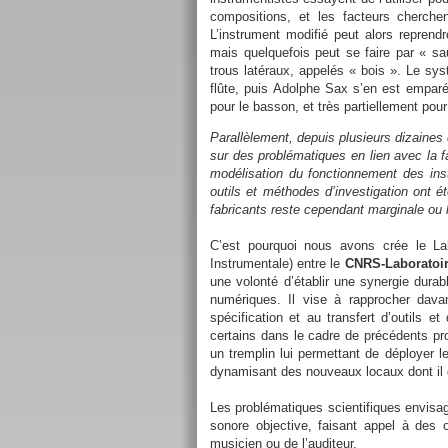
compositions, et les facteurs cherche
L’instrument modifié peut alors reprend
mais quelquefois peut se faire par « 
trous latéraux, appelés « bois ». Le sy
flûte, puis Adolphe Sax s’en est emparé
pour le basson, et très partiellement pour 
Parallèlement, depuis plusieurs dizaine
sur des problématiques en lien avec la f
modélisation du fonctionnement des in
outils et méthodes d’investigation ont 
fabricants reste cependant marginale ou l
C’est pourquoi nous avons crée le La
Instrumentale) entre le
CNRS-Laboratoir
une volonté d’établir une synergie dur
numériques. Il vise à rapprocher dava
spécification et au transfert d’outils
certains dans le cadre de précédents pro
un tremplin lui permettant de déployer l
dynamisant des nouveaux locaux dont il 
Les problématiques scientifiques envisag
sonore objective, faisant appel à des 
musicien ou de l’auditeur.