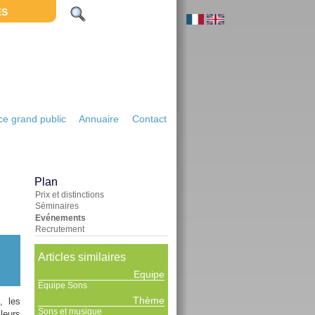
ES
e grand public
Annuaire
Contact
Plan
Prix et distinctions
Séminaires
Evénements
Recrutement
Articles similaires
Equipe
Equipe Sons
Thème
, les
Sons et musique
leurs