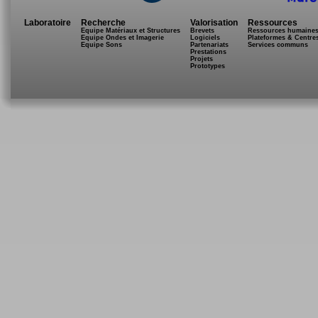
Laboratoire
Recherche
Valorisation
Ressources
Equipe Matériaux et Structures
Brevets
Ressources humaine
Equipe Ondes et Imagerie
Logiciels
Plateformes & Centre
Equipe Sons
Partenariats
Services communs
Prestations
Projets
Prototypes