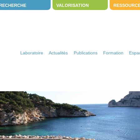
RECHERCHE
VALORISATION
RESSOURC
Laboratoire
Actualités
Publications
Formation
Espac