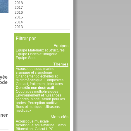
2018
2017
2016
2015
2014
2013
Filtrer par
Equipes
Equipe Matériaux et Structures
Equipe Ondes et Imagerie
Equipe Sons
Thèmes
Acoustique sous-marine,
sismique et sismologie
Changement d’échelles et
oyée
micromécanique
Composites
hode
Contact, frottement, interfaces
Contrôle non destructif
Couplages multiphysiques
Environnement et nuisances
sonores
Modélisation pour les
ondes
Perception auditive
Sons et musique
Ultrasons
médicaux
iner
Mots-clés
Acoustique musicale
Acoustique sous-marine
Béton
Bifurcation
Calcul HPC