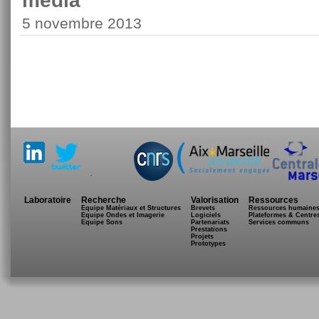
media
5 novembre 2013
.
Laboratoire
Recherche
Valorisation
Ressources
Equipe Matériaux et Structures
Brevets
Ressources humaine
Equipe Ondes et Imagerie
Logiciels
Plateformes & Centre
Equipe Sons
Partenariats
Services communs
Prestations
Projets
Prototypes