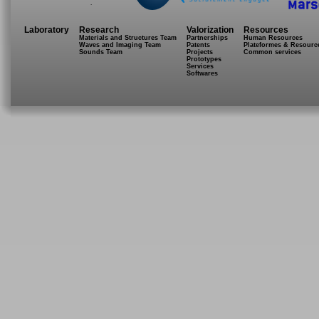
.
Laboratory
Research
Valorization
Resources
Materials and Structures Team
Partnerships
Human Resources
Waves and Imaging Team
Patents
Plateformes & Resourc
Sounds Team
Projects
Common services
Prototypes
Services
Softwares