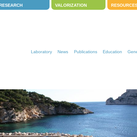
RESEARCH
VALORIZATION
RESOURCE
Laboratory
News
Publications
Education
Gene