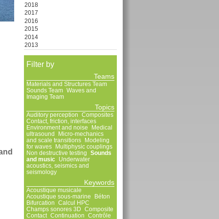
2018
2017
2016
2015
2014
2013
Filter by
Teams
Materials and Structures Team
Sounds Team
Waves and
Imaging Team
Topics
Auditory perception
Composites
Contact, friction, interfaces
Environment and noise
Medical
ultrasound
Micro-mechanics
and scale transitions
Modeling
for waves
Multiphysic couplings
 and
Non destructive testing
Sounds
and music
Underwater
acoustics, seismics and
seismology
Keywords
Acoustique musicale
Acoustique sous-marine
Béton
Bifurcation
Calcul HPC
Champs sonores 3D
Composite
Contact
Continuation
Contrôle