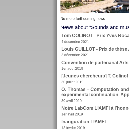
No more forthcoming news
News about "Sounds and mus
Tom COLINOT - Prix Yves Rocar
4 décembre 2021
Louis GUILLOT - Prix de thès
3 décembre 2021
Convention de partenariat Arts
1er août 2019
[Jeunes chercheurs] T. Colinot e
30 juillet 2019
O. Thomas - Computation and 
experimental continuation. App
30 avril 2019
Notre LabCom LIAMFI à l’honne
1er avril 2019
Inauguration LIAMFI
18 février 2019